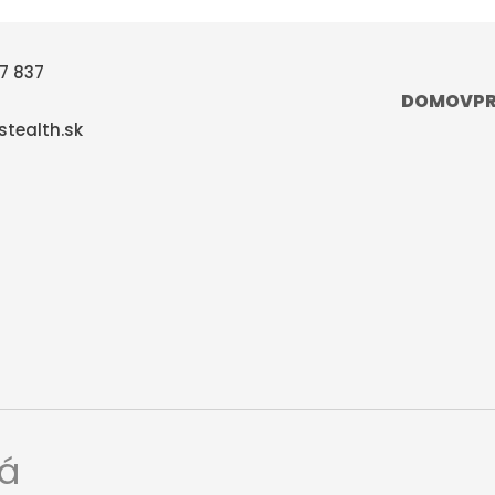
7 837
DOMOV
P
tealth.sk
ná