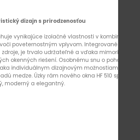
istický dizajn s prirodzenosťou
uje vynikajúce izolačné vlastnosti v kombinácii s
voči poveternostným vplyvom. Integrované
é zdroje, je trvalo udržateľné a vďaka mimoriadne
ých okenných riešení. Osobnému snu o pohodlí v
ďaka individuálnym dizajnovým možnostiam z
ladú medze. Úzky rám nového okna HF 510 spĺňa
ký, moderný a elegantný.