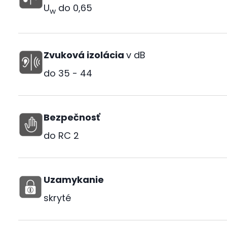
U
do
0,65
w
Zvuková izolácia
v dB
do
35 - 44
Bezpečnosť
do RC 2
Uzamykanie
skryté