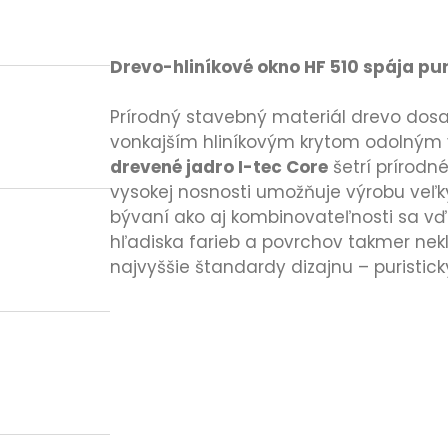
Drevo-hliníkové okno HF 510 spája pur
Prírodný stavebný materiál drevo dosah
vonkajším hliníkovým krytom odolným 
drevené jadro I-tec Core
šetrí prírodn
vysokej nosnosti umožňuje výrobu veľk
bývaní ako aj kombinovateľnosti sa v
hľadiska farieb a povrchov takmer nek
najvyššie štandardy dizajnu – puristic