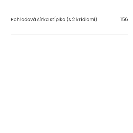
Pohľadová šírka stĺpika (s 2 krídlami)
156