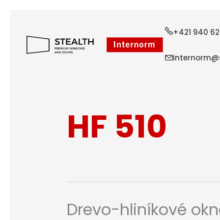
+421 940 62
internorm@s
HF 510
Drevo-hliníkové ok