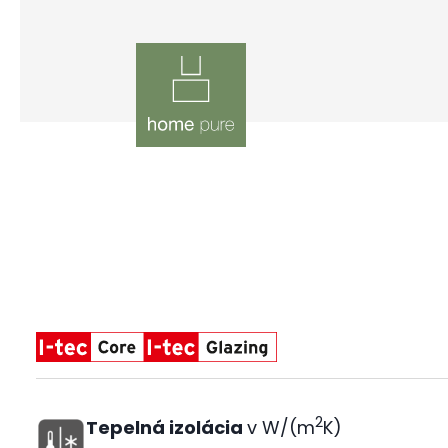
2
Tepelná izolácia
v W/(m
K)