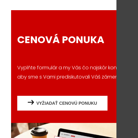
CENOVÁ PONUKA
Vyplňte formulár a my Vás čo najskôr kontaktujem
aby sme s Vami prediskutovali Váš zámer či projek
VYŽIADAŤ CENOVÚ PONUKU