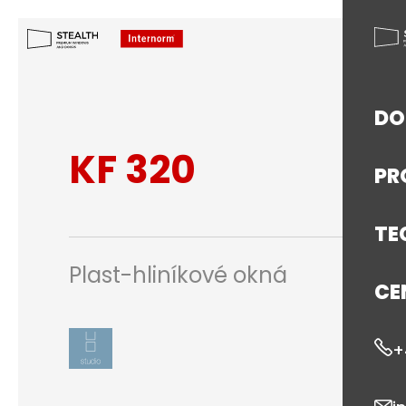
D
KF 320
PR
TE
Plast-hliníkové okná
CE
+