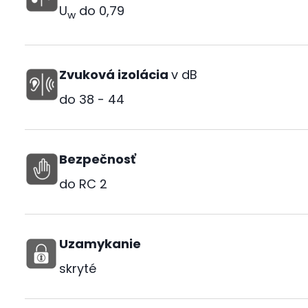
U
do
0,79
w
Zvuková izolácia
v dB
do
38 - 44
Bezpečnosť
do RC 2
Uzamykanie
skryté