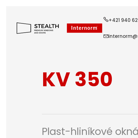
+421 940 62
internorm@s
KV 350
Plast-hliníkové okn