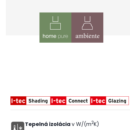
2
Tepelná izolácia
v W/(m
K)