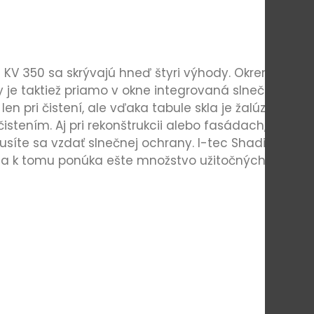
V 350 sa skrývajú hneď štyri výhody. Okrem
y je taktiež priamo v okne integrovaná slnečná a
n pri čistení, ale vďaka tabule skla je žalúzia
tením. Aj pri rekonštrukcii alebo fasádach, pri
musíte sa vzdať slnečnej ochrany. I-tec Shading
a k tomu ponúka ešte množstvo užitočných funkcií.