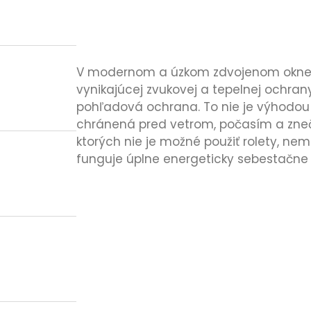
V modernom a úzkom zdvojenom okne K
vynikajúcej zvukovej a tepelnej ochran
pohľadová ochrana. To nie je výhodou le
chránená pred vetrom, počasím a znečis
ktorých nie je možné použiť rolety, ne
funguje úplne energeticky sebestačne 