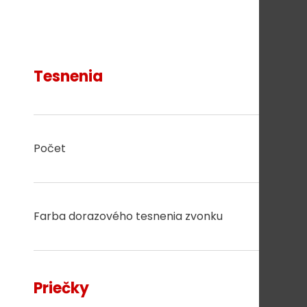
Tesnenia
Počet
3
Farba dorazového tesnenia zvonku
čierna
Priečky