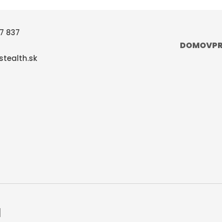
7 837
DOMOV
P
tealth.sk
á