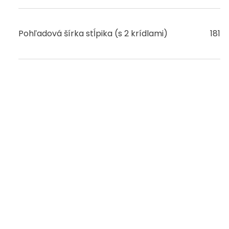
Pohľadová šírka stĺpika (s 2 krídlami)
181