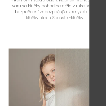
Internorm studio okien. Napriek hranatému
tvaru sa kľučky pohodlne držia v ruke. Väčšiu
bezpečnosť zabezpečujú uzamykateľné
kľučky alebo Secustik-kľučky.