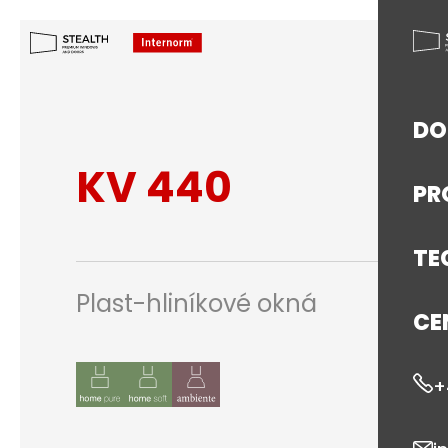
D
KV 440
PR
TE
Plast-hliníkové okná
CE
+