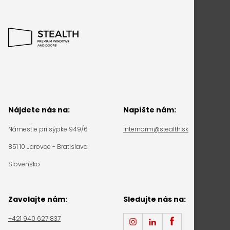
Nájdete nás na:
Napíšte nám:
Námestie pri sýpke 949/6
internorm@stealth.sk
851 10 Jarovce - Bratislava
Slovensko
Zavolajte nám:
Sledujte nás na:
+421 940 627 837