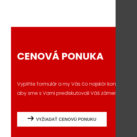
CENOVÁ PONUKA
Vyplňte formulár a my Vás čo najskôr kontaktujem
aby sme s Vami prediskutovali Váš zámer či projek
VYŽIADAŤ CENOVÚ PONUKU