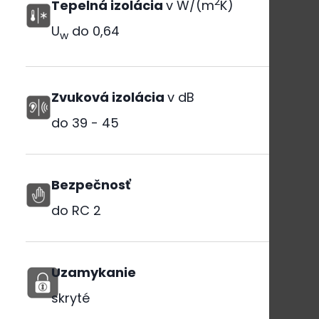
2
Tepelná izolácia
v W/(m
K)
U
do
0,64
w
Zvuková izolácia
v dB
do
39 - 45
Bezpečnosť
do RC 2
Uzamykanie
skryté