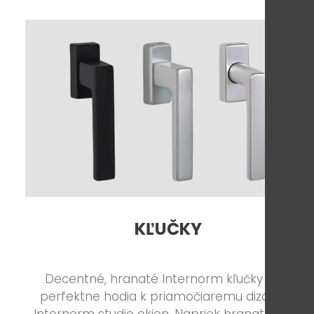
KĽUČKY
Decentné, hranaté Internorm kľučky sa
perfektne hodia k priamočiaremu dizajnu