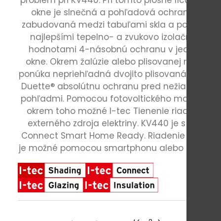
problém pri KV440. Pri tomto plošne lícujúcom
okne je slnečná a pohľadová ochrana už
zabudovaná medzi tabuľami skla a ponúka s
najlepšími tepelno- a zvukovo izolačnými
hodnotami 4-násobnú ochranu v jednom
okne. Okrem žalúzie alebo plisovanej roletky
ponúka nepriehľadná dvojito plisovaná roletka
Duette® absolútnu ochranu pred nežiadúcimi
pohľadmi. Pomocou fotovoltického modulu je
okrem toho možné I-tec Tienenie riadiť bez
externého zdroja elektriny. KV440 je s I-tec
Connect Smart Home Ready. Riadenie žalúzie
je možné pomocou smartphonu alebo tabletu.