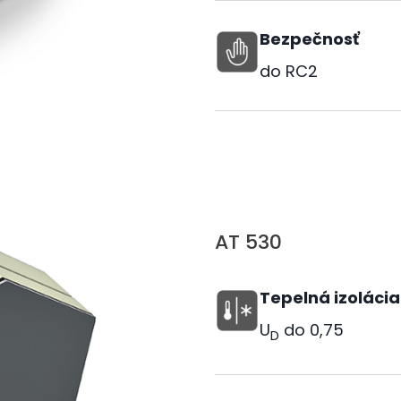
Bezpečnosť
do RC2
AT 530
Tepelná izolácia
U
do
0,75
D