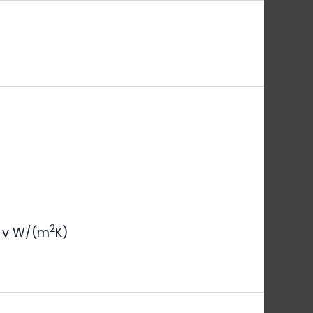
2
v W/(m
K)