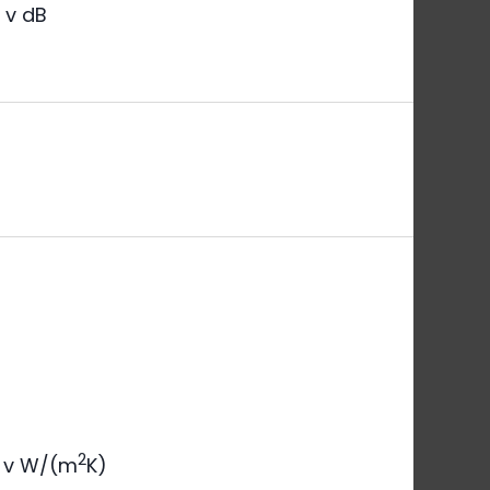
a
v dB
2
v W/(m
K)