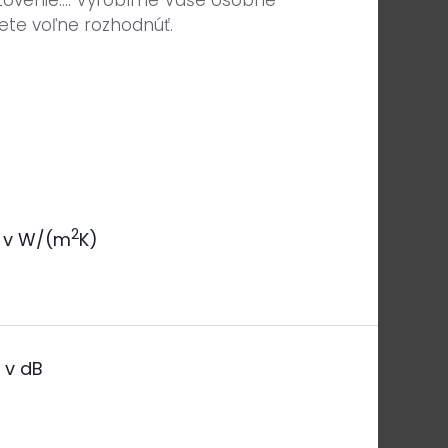
tovenie.... Vyrobíme Vaše osobné
ete voľne rozhodnúť.
2
v W/(m
K)
a
v dB