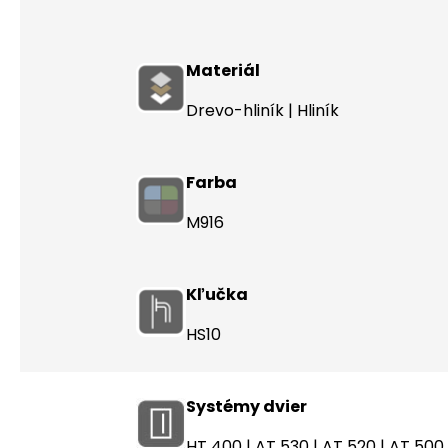
Materiál
Drevo-hliník | Hliník
Farba
M916
Kľučka
HS10
Systémy dvier
HT 400
|
AT 530
|
AT 520
|
AT 500