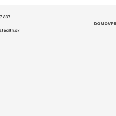
7 837
DOMOV
P
tealth.sk