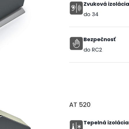
Zvuková izoláci
do
34
Bezpečnosť
do RC2
AT 520
Tepelná izolácia