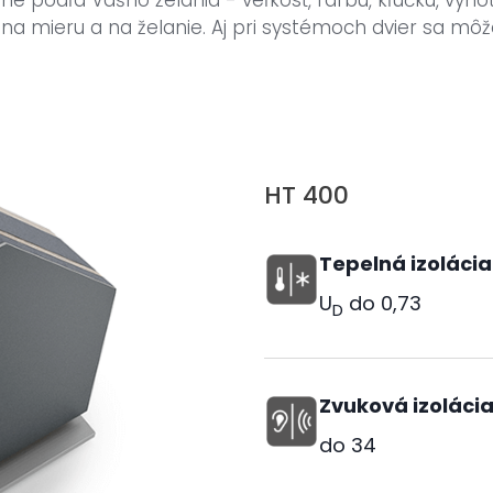
e podľa Vášho želania - veľkosť, farbu, kľučku, vyho
a mieru a na želanie. Aj pri systémoch dvier sa môž
HT 400
Tepelná izolácia
U
do
0,73
D
Zvuková izoláci
do
34