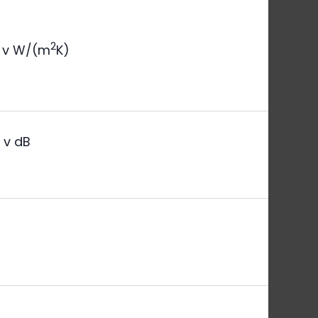
2
v W/(m
K)
a
v dB