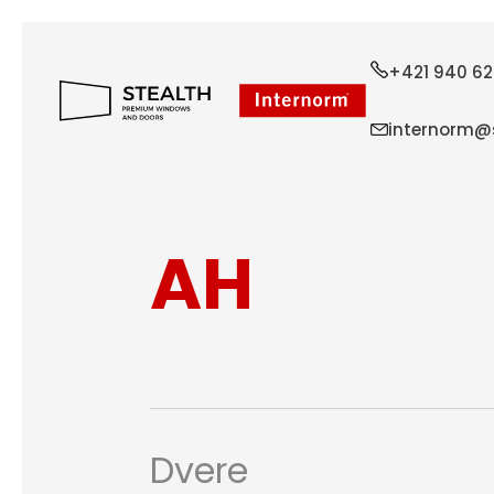
+421 940 62
internorm@s
AH
Dvere