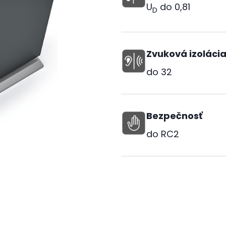
U
do
0,81
D
Zvuková izoláci
do
32
Bezpečnosť
do RC2