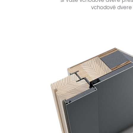
si Vaše vchodové dvere presn
vchodové dvere n