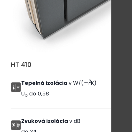
HT 410
2
Tepelná izolácia
v W/(m
K)
U
do
0,58
D
Zvuková izolácia
v dB
do
34