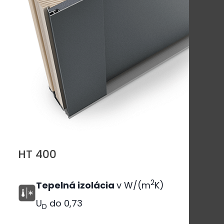
HT 400
2
Tepelná izolácia
v W/(m
K)
U
do
0,73
D