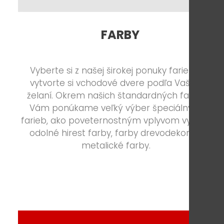
FARBY
Vyberte si z našej širokej ponuky farieb a
vytvorte si vchodové dvere podľa Vašich
želaní. Okrem našich štandardných farieb
Vám ponúkame veľký výber špeciálnych
farieb, ako poveternostným vplyvom vysoko
odolné hirest farby, farby drevodekoru a
metalické farby.