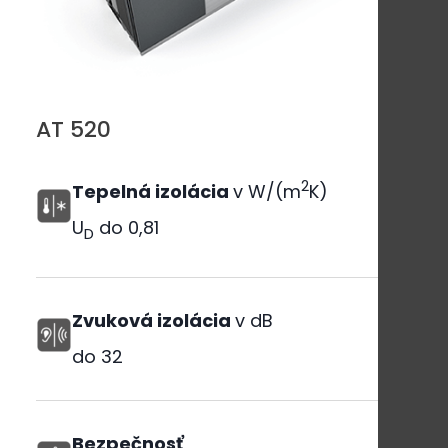
AT 520
2
Tepelná izolácia
v W/(m
K)
U
do
0,81
D
Zvuková izolácia
v dB
do
32
Bezpečnosť