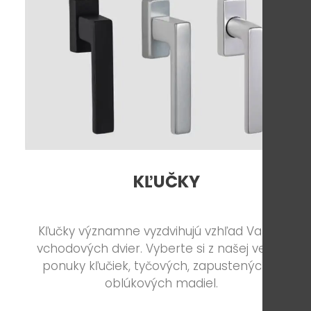
KĽUČKY
Kľučky významne vyzdvihujú vzhľad Vašich
vchodových dvier. Vyberte si z našej veľkej
ponuky kľučiek, tyčových, zapustených a
oblúkových madiel.