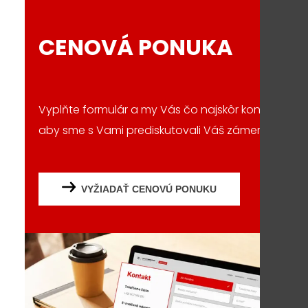
CENOVÁ PONUKA
Vyplňte formulár a my Vás čo najskôr kontaktujem
aby sme s Vami prediskutovali Váš zámer či projek
VYŽIADAŤ CENOVÚ PONUKU