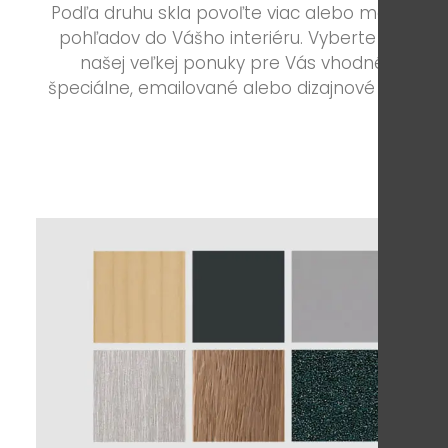
Podľa druhu skla povoľte viac alebo menej
pohľadov do Vášho interiéru. Vyberte si z
našej veľkej ponuky pre Vás vhodné
špeciálne, emailované alebo dizajnové sklá.