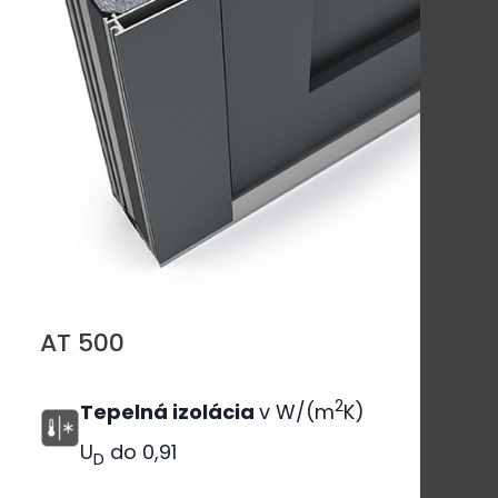
AT 500
2
Tepelná izolácia
v W/(m
K)
U
do
0,91
D