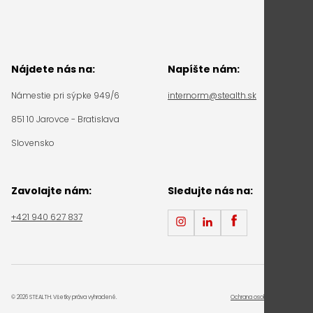
Nájdete nás na:
Napíšte nám:
Námestie pri sýpke 949/6
internorm@stealth.sk
851 10 Jarovce - Bratislava
Slovensko
Zavolajte nám:
Sledujte nás na:
+421 940 627 837
© 2026 STEALTH. Všetky práva vyhradené.
Ochrana osobných údajov a Coo