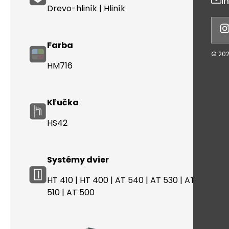
i
Drevo-hliník | Hliník
Farba
©
20
HM716
Kľučka
HS42
Systémy dvier
HT 410
|
HT 400
|
AT 540
|
AT 530
|
AT 520
|
A
510
|
AT 500