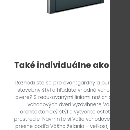
Také individuálne ako Vy!
Rozhodli ste sa pre avantgardný a puristický
stavebný štýl a hľadáte vhodné vchodové
dvere? S redukovanými líniami našich studio
vchodových dverí vyzdvihnete Váš
architektonický štýl a vytvoríte estetické
prostredie. Navrhnite si Vaše vchodové dvere
presne podľa Vášho želania - veľkosť, farbu,