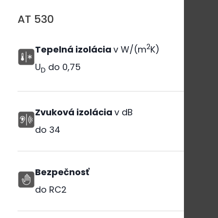
AT 530
2
Tepelná izolácia
v W/(m
K)
U
do
0,75
D
Zvuková izolácia
v dB
do
34
Bezpečnosť
do RC2