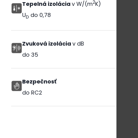
2
Tepelná izolácia
v W/(m
K)
U
do
0,78
D
Zvuková izolácia
v dB
do
35
Bezpečnosť
do RC2