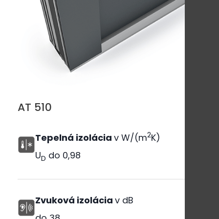
AT 510
2
Tepelná izolácia
v W/(m
K)
U
do
0,98
D
Zvuková izolácia
v dB
do
38