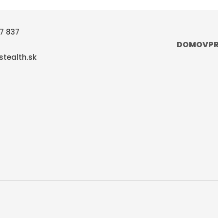
7 837
DOMOV
P
tealth.sk