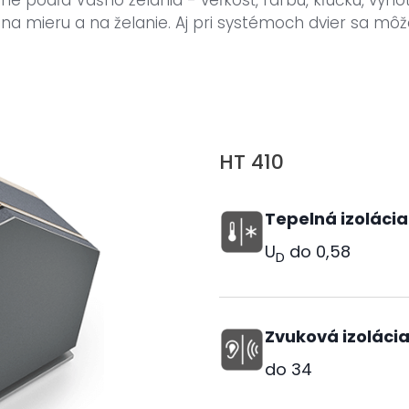
e podľa Vášho želania - veľkosť, farbu, kľučku, vyho
a mieru a na želanie. Aj pri systémoch dvier sa môž
HT 410
Tepelná izolácia
U
do
0,58
D
Zvuková izoláci
do
34