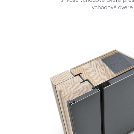
si Vaše vchodové dvere presn
vchodové dvere n