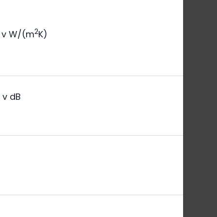
2
v W/(m
K)
a
v dB