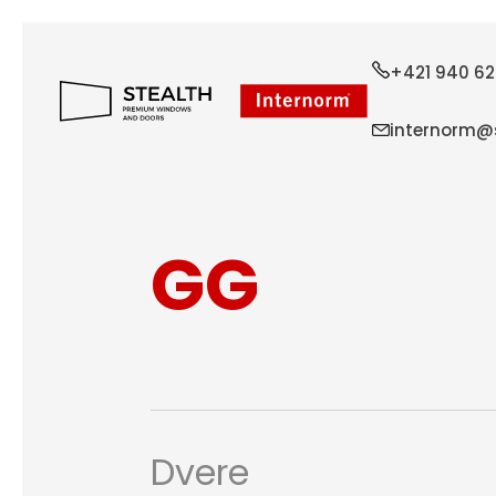
+421 940 62
internorm@s
GG
Dvere