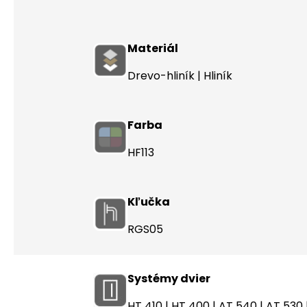
Materiál
Drevo-hliník | Hliník
Farba
HF113
Kľučka
RGS05
Systémy dvier
HT 410
|
HT 400
|
AT 540
|
AT 530