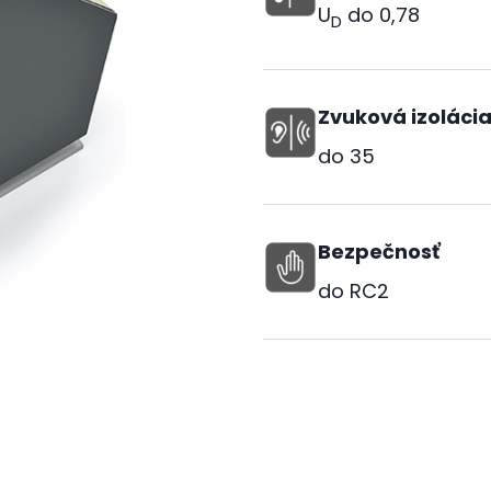
U
do
0,78
D
Zvuková izoláci
do
35
Bezpečnosť
do RC2