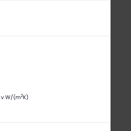
2
v W/(m
K)