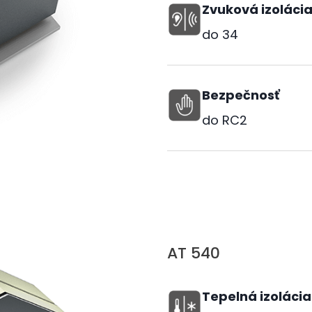
Zvuková izoláci
do
34
Bezpečnosť
do RC2
AT 540
Tepelná izolácia