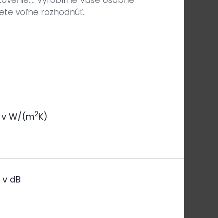
tovenie.... Vyrobíme Vaše osobné
ete voľne rozhodnúť.
2
v W/(m
K)
a
v dB