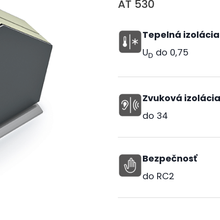
AT 530
Tepelná izolácia
U
do
0,75
D
Zvuková izoláci
do
34
Bezpečnosť
do RC2