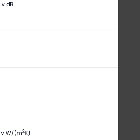
a
v dB
2
v W/(m
K)