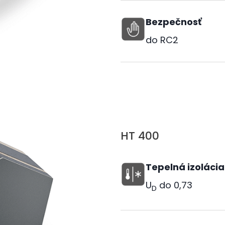
Bezpečnosť
do RC2
HT 400
Tepelná izolácia
U
do
0,73
D