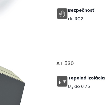
Bezpečnosť
do RC2
AT 530
Tepelná izolácia
U
do
0,75
D