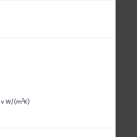
2
v W/(m
K)