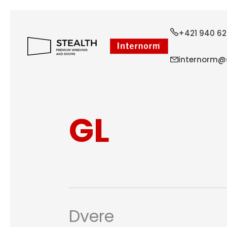
+421 940 62
internorm@s
GL
Dvere