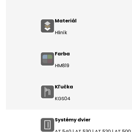
Materiál
Hliník
Farba
HM819
Kľučka
KGS04
Systémy dvier
AT 540
|
AT 530
|
AT 520
|
AT 500