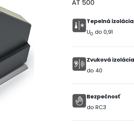
AT 500
Tepelná izolácia
U
do
0,91
D
Zvuková izoláci
do
40
Bezpečnosť
do RC3