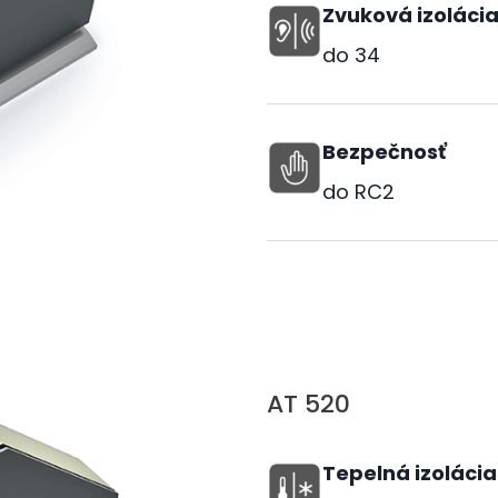
Zvuková izoláci
do
34
Bezpečnosť
do RC2
AT 520
Tepelná izolácia