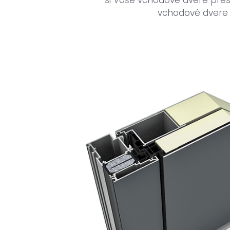
si Vaše vchodové dvere presn
vchodové dvere n