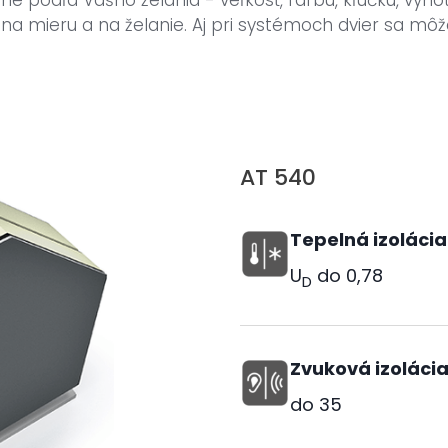
e podľa Vášho želania - veľkosť, farbu, kľučku, vyho
a mieru a na želanie. Aj pri systémoch dvier sa môž
AT 540
Tepelná izolácia
U
do
0,78
D
Zvuková izoláci
do
35