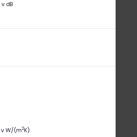
a
v dB
2
v W/(m
K)