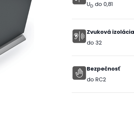
U
do
0,81
D
Zvuková izoláci
do
32
Bezpečnosť
do RC2