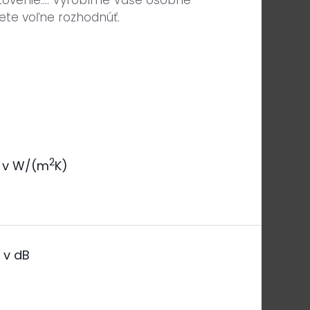
tovenie.... Vyrobíme Vaše osobné
ete voľne rozhodnúť.
2
v W/(m
K)
a
v dB