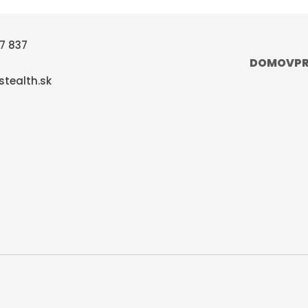
7 837
DOMOV
P
tealth.sk