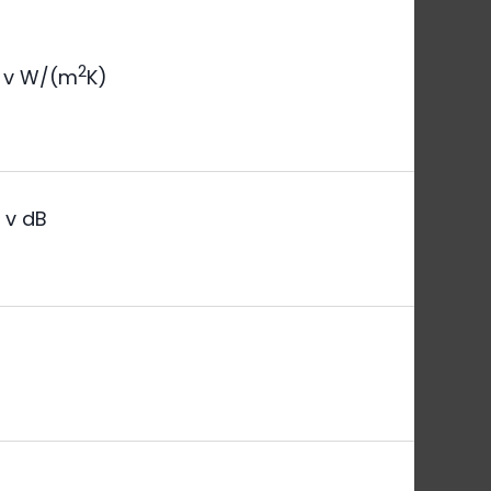
2
v W/(m
K)
a
v dB